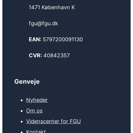
1471 København K
fgu@fgu.dk
EAN:
5797200091130
CVR:
40842357
Genveje
Nyheder
Om os
Videnscenter for FGU
Kontakt