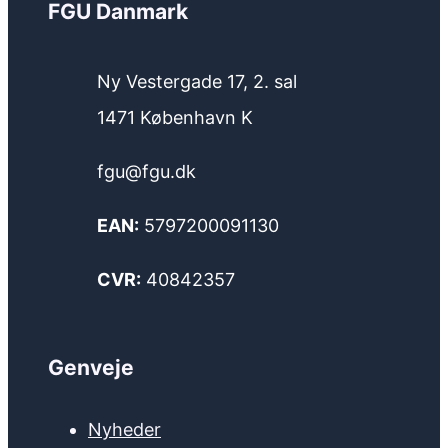
FGU Danmark
Ny Vestergade 17, 2. sal
1471 København K
fgu@fgu.dk
EAN:
5797200091130
CVR:
40842357
Genveje
Nyheder