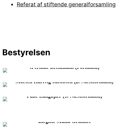
Referat af stiftende generalforsamling
Bestyrelsen
.Pernille Beckmann (formand)
Morten Hartvig Jacobsen (2. Næstformand)
Palle Langkjær (1. Næstformand)
Birgitte Munk Grunnet