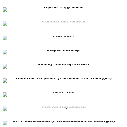
Bjarke Eijgendaal
Carsten Enevoldsen
Jens Skov
Jesper Futtrup
Jimmy Støttrup Jensen
Kathrine Hejlskov (formand For Kollegiet)
Lotte Viuf
Morten Kaj Hansen
Tove Christensen (næstformand For Kollegiet)