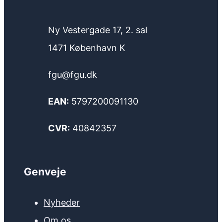
Ny Vestergade 17, 2. sal
1471 København K
fgu@fgu.dk
EAN:
5797200091130
CVR:
40842357
Genveje
Nyheder
Om os